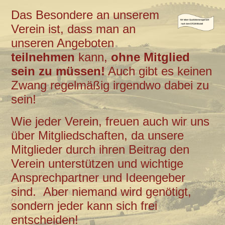
Das Besondere an unserem
Verein ist, dass man an
unseren Angeboten
teilnehmen
kann,
ohne Mitglied
sein zu müssen!
Auch gibt es keinen
Zwang regelmäßig irgendwo dabei zu
sein!
Wie jeder Verein, freuen auch wir uns
über Mitgliedschaften, da unsere
Mitglieder durch ihren Beitrag den
Verein unterstützen und wichtige
Ansprechpartner und Ideengeber
sind. Aber niemand wird genötigt,
sondern jeder kann sich frei
entscheiden!